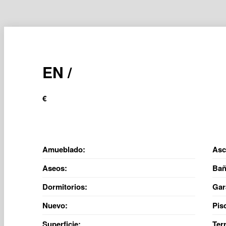
EN /
€
Amueblado:
Asc
Aseos:
Bañ
Dormitorios:
Gar
Nuevo:
Pis
Superficie:
Ter